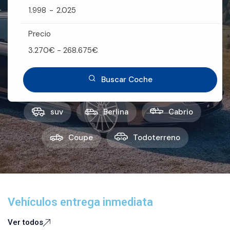
1.998
-
2.025
Precio
3.270
€
-
268.675
€
Buscar Coche
suv
Berlina
Cabrio
Coupe
Todoterreno
Vehículos entrega inmediata
Ver todos