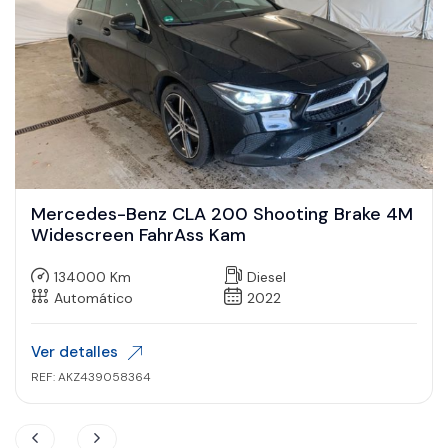
Audi A5 Sportback quattro S-Line MATRIX/AC
C+/KAM/B&O
135033 Km
Gasolina
Automático
2022
Ver detalles
REF: AKZ438369516