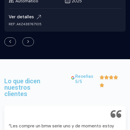
Automático
2025
Ver detalles
REF: AKZ438767105
Reseñas
Lo que dicen
5/5
nuestros
clientes
“Les compre un bmw serie uno y de momento estoy