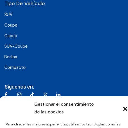
Tipo De Vehículo
SUV
Coupe
Cabrio
SUV-Coupe
Berlina
Compacto
Síguenos en:
Gestionar el consentimiento
© 2026 Grupo Luxury Cars. Todos los derechos
de las cookies
reservados.
Para ofrecer las mejores experiencias, utilizamos tecnologías como las