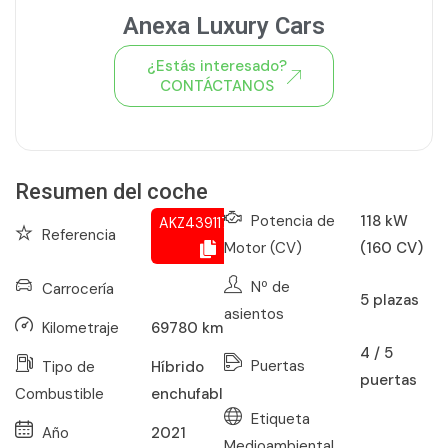
Anexa Luxury Cars
¿Estás interesado?
CONTÁCTANOS
Ver todo el stock de coches
Resumen del coche
Potencia de
118 kW
AKZ439117497
Referencia
Motor (CV)
(160 CV)
Nº de
Carrocería
5
plazas
asientos
Kilometraje
69780
km
4 / 5
Puertas
Tipo de
Híbrido
puertas
Combustible
enchufable
Etiqueta
Año
2021
Medioambiental