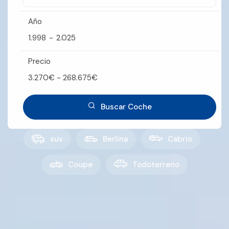
Año
1.998
-
2.025
Precio
3.270
€
-
268.675
€
Buscar Coche
suv
Berlina
Cabrio
Coupe
Todoterreno