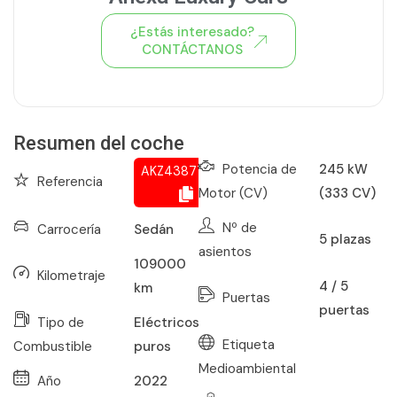
¿Estás interesado?
CONTÁCTANOS
Ver todo el stock de coches
Resumen del coche
Potencia de
245 kW
AKZ438771678
Referencia
Motor (CV)
(333 CV)
Nº de
Carrocería
Sedán
5
plazas
asientos
109000
Kilometraje
4 / 5
km
Puertas
puertas
Tipo de
Eléctricos
Etiqueta
Combustible
puros
Medioambiental
Año
2022