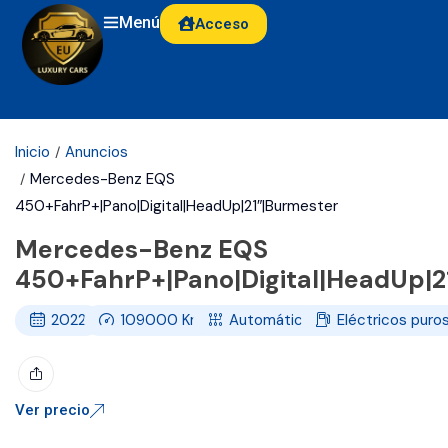
Menú
Acceso
Inicio
Anuncios
Mercedes-Benz EQS
450+FahrP+|Pano|Digital|HeadUp|21″|Burmester
Mercedes-Benz EQS
450+FahrP+|Pano|Digital|HeadUp|2
2022
109000
Km
Automático
Eléctricos puro
Ver precio