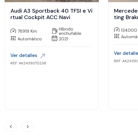
Audi A3 Sportback 40 TFSI e Vi
Mercede
rtual Cockpit ACC Navi
ting Bra
Ass Kam
Híbrido
134000
78919 Km
enchufable
Automá
Automático
2021
Ver detall
Ver detalles
REF: AKZ439
REF: AKZ439370238