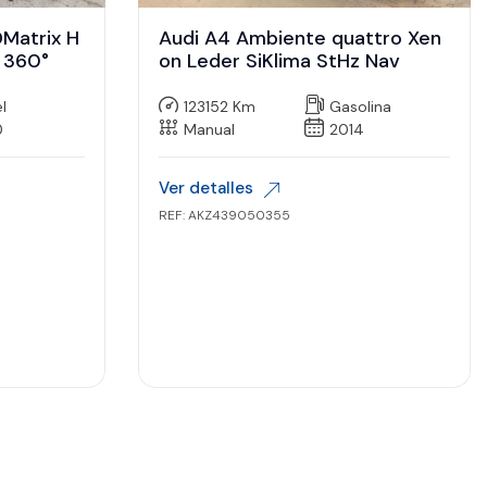
DMatrix H
Audi A4 Ambiente quattro Xen
 360°
on Leder SiKlima StHz Nav
l
123152 Km
Gasolina
0
Manual
2014
Ver detalles
REF: AKZ439050355