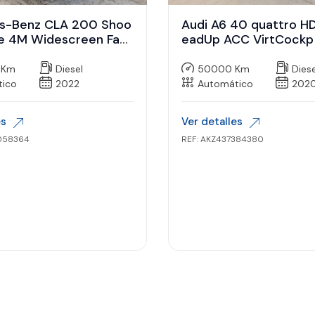
s-Benz CLA 200 Shoo
Audi A6 40 quattro H
ke 4M Widescreen Fahr
eadUp ACC VirtCockp
 Km
Diesel
50000 Km
Diese
tico
2022
Automático
202
es
Ver detalles
058364
REF: AKZ437384380