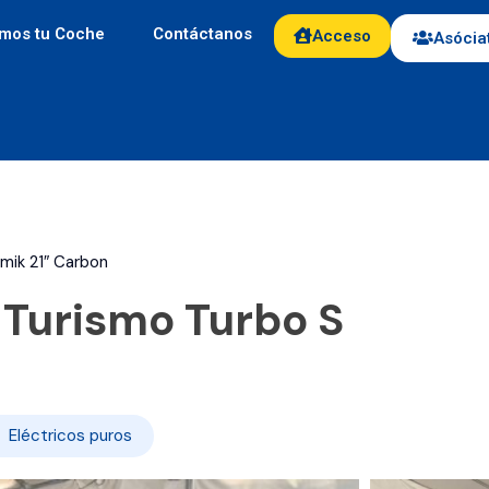
mos tu Coche
Contáctanos
Acceso
Asócia
mik 21″ Carbon
 Turismo Turbo S
Eléctricos puros