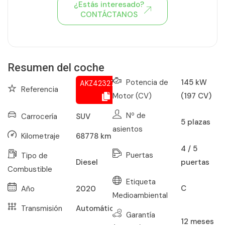
¿Estás interesado?
CONTÁCTANOS
Ver todo el stock de coches
Resumen del coche
Potencia de
145 kW
AKZ423277287
Referencia
Motor (CV)
(197 CV)
Nº de
Carrocería
SUV
5
plazas
asientos
Kilometraje
68778
km
4 / 5
Puertas
Tipo de
puertas
Diesel
Combustible
Etiqueta
C
Año
2020
Medioambiental
Transmisión
Automático
Garantía
12
meses