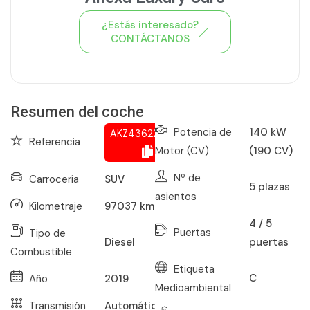
¿Estás interesado?
CONTÁCTANOS
Ver todo el stock de coches
Resumen del coche
Potencia de
140 kW
AKZ436226004
Referencia
Motor (CV)
(190 CV)
Nº de
Carrocería
SUV
5
plazas
asientos
Kilometraje
97037
km
4 / 5
Puertas
Tipo de
puertas
Diesel
Combustible
Etiqueta
C
Año
2019
Medioambiental
Transmisión
Automático