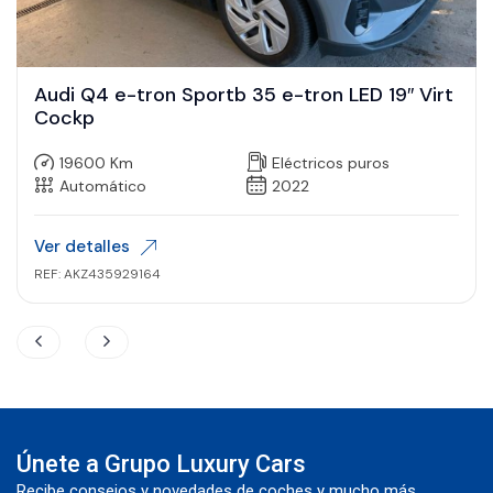
Audi Q4 e-tron Sportb 35 e-tron LED 19″ Virt
Cockp
19600 Km
Eléctricos puros
Automático
2022
Ver detalles
REF: AKZ435929164
Únete a Grupo Luxury Cars
Recibe consejos y novedades de coches y mucho más.