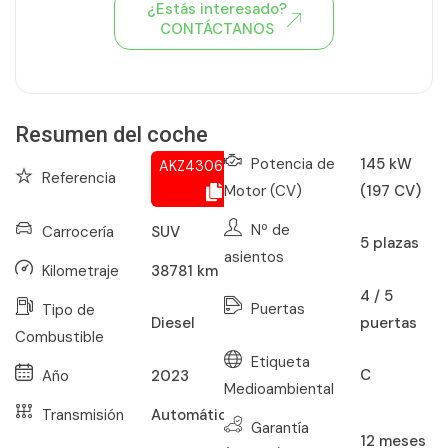
¿Estás interesado?
CONTÁCTANOS
Ver todo el stock de coches
Resumen del coche
Potencia de
145 kW
AKZ430650379
Referencia
Motor (CV)
(197 CV)
Nº de
Carrocería
SUV
5
plazas
asientos
Kilometraje
38781
km
4 / 5
Puertas
Tipo de
puertas
Diesel
Combustible
Etiqueta
C
Año
2023
Medioambiental
Transmisión
Automático
Garantía
12
meses