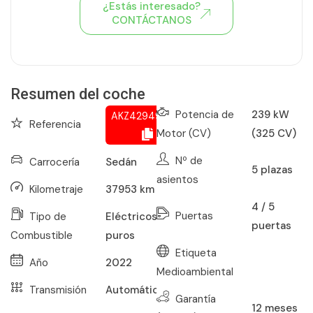
¿Estás interesado?
CONTÁCTANOS
Ver todo el stock de coches
Resumen del coche
Potencia de
239 kW
AKZ429490916
Referencia
Motor (CV)
(325 CV)
Nº de
Carrocería
Sedán
5
plazas
asientos
Kilometraje
37953
km
4 / 5
Puertas
Tipo de
Eléctricos
puertas
Combustible
puros
Etiqueta
Año
2022
Medioambiental
Transmisión
Automático
Garantía
12
meses