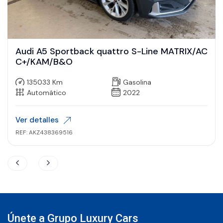
Audi A5 Sportback quattro S-Line MATRIX/AC
C+/KAM/B&O
135033 Km
Gasolina
Automático
2022
Ver detalles
REF: AKZ438369516
Únete a Grupo Luxury Cars