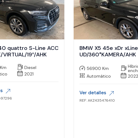
40 quattro S-Line ACC
BMW X5 45e xDr xLin
/VIRTUAL/19″/AHK
UD/360°KAMERA/AHK
Híbr
 Km
Diesel
56900 Km
ench
tico
2021
Automático
202
es
Ver detalles
597296
REF: AKZ435476410