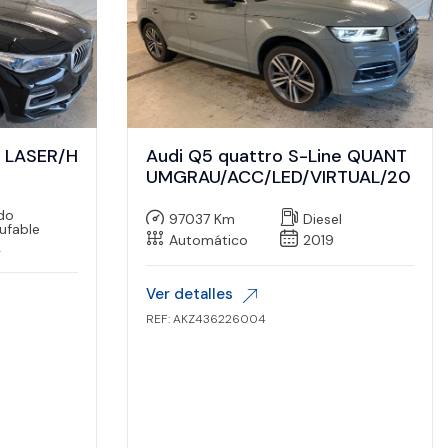
e LASER/H
Audi Q5 quattro S-Line QUANT
UMGRAU/ACC/LED/VIRTUAL/20
ido
97037 Km
Diesel
ufable
Automático
2019
2
Ver detalles
REF: AKZ436226004