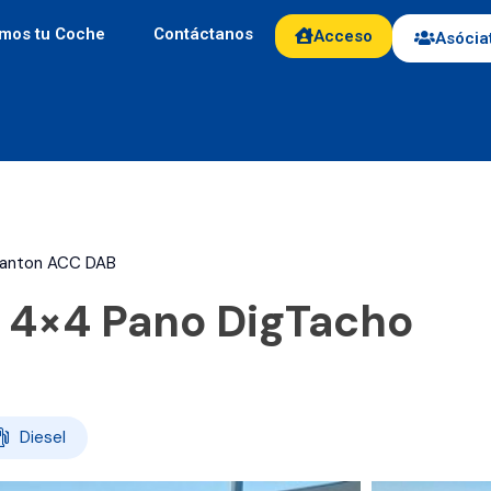
mos tu Coche
Contáctanos
Acceso
Asócia
Canton ACC DAB
 4×4 Pano DigTacho
Diesel