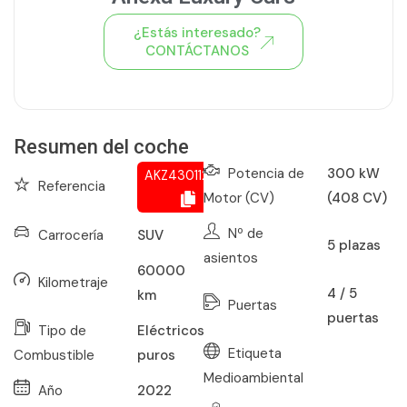
¿Estás interesado?
CONTÁCTANOS
Ver todo el stock de coches
Resumen del coche
Potencia de
300 kW
AKZ430112323
Referencia
Motor (CV)
(408 CV)
Nº de
Carrocería
SUV
5
plazas
asientos
60000
Kilometraje
4 / 5
km
Puertas
puertas
Tipo de
Eléctricos
Etiqueta
Combustible
puros
Medioambiental
Año
2022