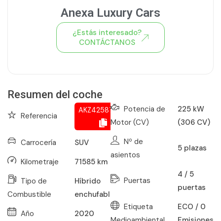
Anexa Luxury Cars
¿Estás interesado?
CONTÁCTANOS
Ver todo el stock de coches
Resumen del coche
Potencia de
225 kW
AKZ425872102
Referencia
Motor (CV)
(306 CV)
Nº de
Carrocería
SUV
5
plazas
asientos
Kilometraje
71585
km
4 / 5
Puertas
Tipo de
Híbrido
puertas
Combustible
enchufable
Etiqueta
ECO / 0
Año
2020
Medioambiental
Emisiones