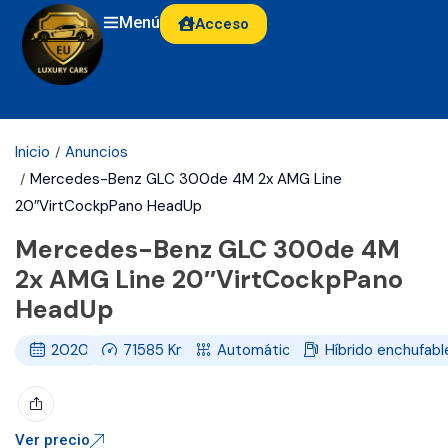
Menú
Acceso
Inicio
Anuncios
Mercedes-Benz GLC 300de 4M 2x AMG Line
20″VirtCockpPano HeadUp
Mercedes-Benz GLC 300de 4M
2x AMG Line 20″VirtCockpPano
HeadUp
2020
71585
Km
Automático
Híbrido enchufabl
Ver precio