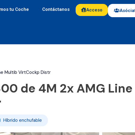
mos tu Coche
Contáctanos
Acceso
Asócia
 Multib VirtCockp Distr
00 de 4M 2x AMG Line
r
Híbrido enchufable