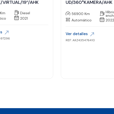
/VIRTUAL/19″/AHK
UD/360°KAMERA/AHK
Híbr
 Km
Diesel
56900 Km
ench
tico
2021
Automático
202
es
Ver detalles
597296
REF: AKZ435476410