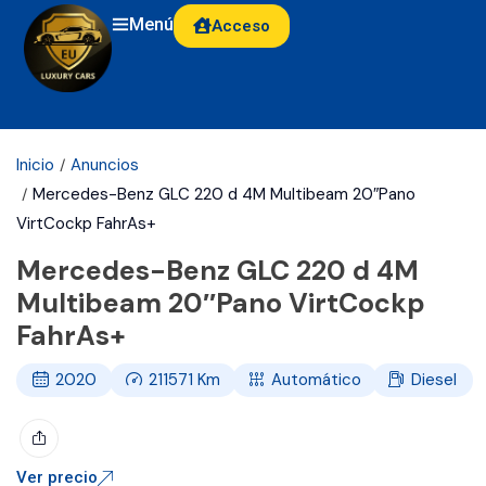
Menú
Acceso
Inicio
Anuncios
Mercedes-Benz GLC 220 d 4M Multibeam 20″Pano
VirtCockp FahrAs+
Mercedes-Benz GLC 220 d 4M
Multibeam 20″Pano VirtCockp
FahrAs+
2020
211571
Km
Automático
Diesel
Ver precio