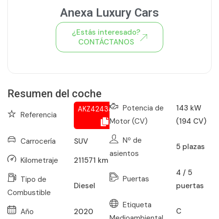
Anexa Luxury Cars
¿Estás interesado?
CONTÁCTANOS
Ver todo el stock de coches
Resumen del coche
Potencia de
143 kW
AKZ424335464
Referencia
Motor (CV)
(194 CV)
Nº de
Carrocería
SUV
5
plazas
asientos
Kilometraje
211571
km
4 / 5
Puertas
Tipo de
puertas
Diesel
Combustible
Etiqueta
C
Año
2020
Medioambiental