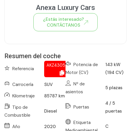
Anexa Luxury Cars
¿Estás interesado?
CONTÁCTANOS
Ver todo el stock de coches
Resumen del coche
Potencia de
143 kW
AKZ430544816
Referencia
Motor (CV)
(194 CV)
Nº de
Carrocería
SUV
5
plazas
asientos
Kilometraje
85787
km
4 / 5
Puertas
Tipo de
puertas
Diesel
Combustible
Etiqueta
C
Año
2020
Medioambiental