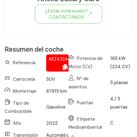
¿Estás interesado?
CONTÁCTANOS
Ver todo el stock de coches
Resumen del coche
Potencia de
165 kW
AKZ432468869
Referencia
Motor (CV)
(224 CV)
Nº de
Carrocería
SUV
5
plazas
asientos
Kilometraje
87915
km
4 / 5
Puertas
Tipo de
puertas
Gasolina
Combustible
Etiqueta
C
Año
2022
Medioambiental
Transmisión
Automático