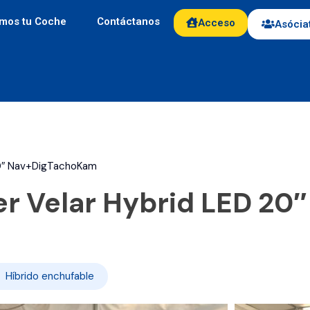
mos tu Coche
Contáctanos
Acceso
Asócia
20″ Nav+DigTachoKam
r Velar Hybrid LED 20″
Híbrido enchufable