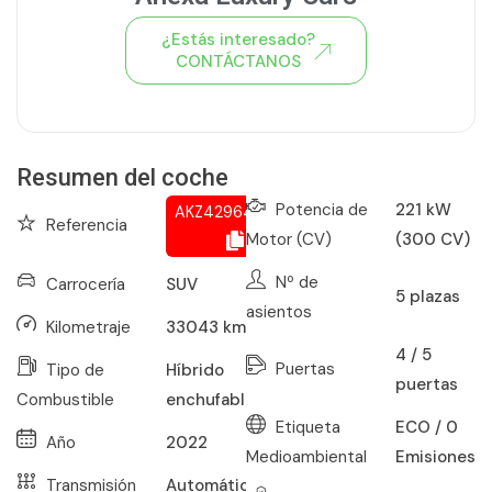
¿Estás interesado?
CONTÁCTANOS
Ver todo el stock de coches
Resumen del coche
Potencia de
221 kW
AKZ429649644
Referencia
Motor (CV)
(300 CV)
Nº de
Carrocería
SUV
5
plazas
asientos
Kilometraje
33043
km
4 / 5
Puertas
Tipo de
Híbrido
puertas
Combustible
enchufable
Etiqueta
ECO / 0
Año
2022
Medioambiental
Emisiones
Transmisión
Automático