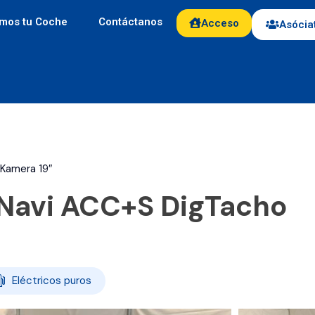
mos tu Coche
Contáctanos
Acceso
Asócia
 Kamera 19″
 Navi ACC+S DigTacho
Eléctricos puros