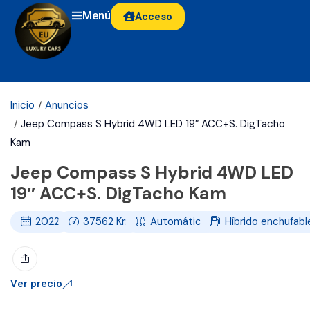
Menú
Acceso
Inicio
Anuncios
Jeep Compass S Hybrid 4WD LED 19″ ACC+S. DigTacho
Kam
Jeep Compass S Hybrid 4WD LED
19″ ACC+S. DigTacho Kam
2022
37562
Km
Automático
Híbrido enchufabl
Ver precio