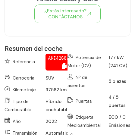
¿Estás interesado?
CONTÁCTANOS
Ver todo el stock de coches
Resumen del coche
Potencia de
177 kW
AKZ428886790
Referencia
Motor (CV)
(241 CV)
Nº de
Carrocería
SUV
5
plazas
asientos
Kilometraje
37562
km
4 / 5
Puertas
Tipo de
Híbrido
puertas
Combustible
enchufable
Etiqueta
ECO / 0
Año
2022
Medioambiental
Emisiones
Transmisión
Automático