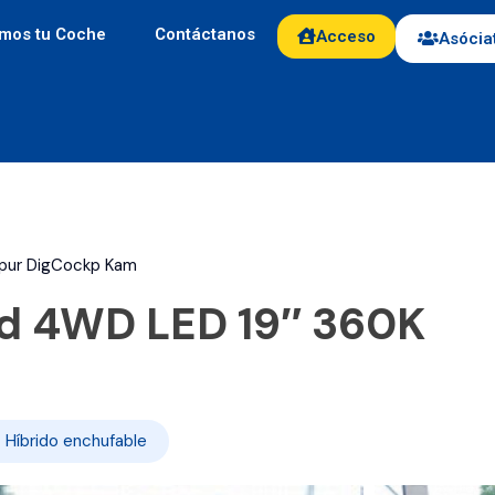
mos tu Coche
Contáctanos
Acceso
Asócia
Spur DigCockp Kam
d 4WD LED 19″ 360K
Híbrido enchufable