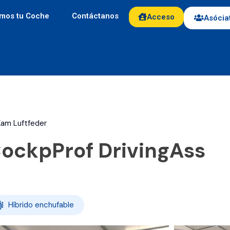
mos tu Coche
Contáctanos
Acceso
Asócia
am Luftfeder
ockpProf DrivingAss
Híbrido enchufable