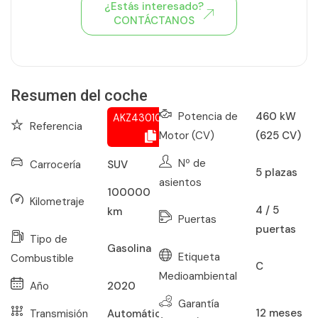
¿Estás interesado?
CONTÁCTANOS
Ver todo el stock de coches
Resumen del coche
Potencia de
460 kW
AKZ430107807
Referencia
Motor (CV)
(625 CV)
Nº de
Carrocería
SUV
5
plazas
asientos
100000
Kilometraje
4 / 5
km
Puertas
puertas
Tipo de
Gasolina
Etiqueta
Combustible
C
Medioambiental
Año
2020
Garantía
12
meses
Transmisión
Automático