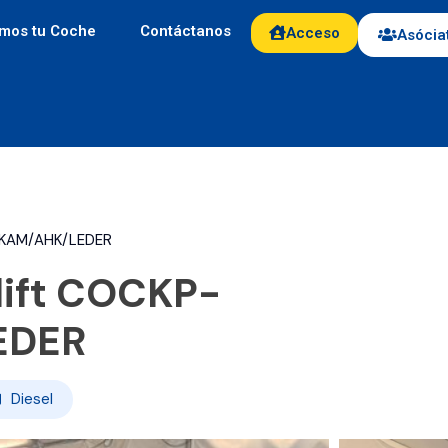
mos tu Coche
Contáctanos
Acceso
Asócia
°KAM/AHK/LEDER
lift COCKP-
EDER
Diesel