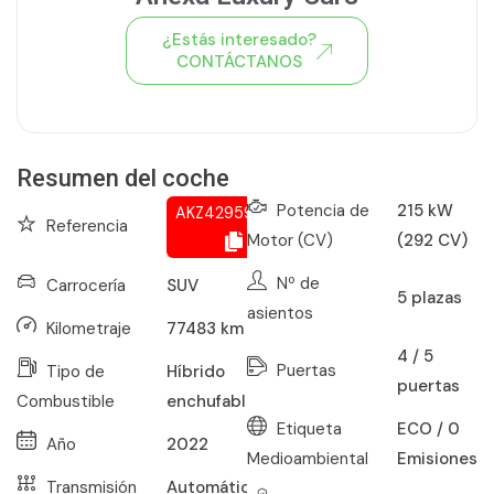
¿Estás interesado?
CONTÁCTANOS
Ver todo el stock de coches
Resumen del coche
Potencia de
215 kW
AKZ429595256
Referencia
Motor (CV)
(292 CV)
Nº de
Carrocería
SUV
5
plazas
asientos
Kilometraje
77483
km
4 / 5
Puertas
Tipo de
Híbrido
puertas
Combustible
enchufable
Etiqueta
ECO / 0
Año
2022
Medioambiental
Emisiones
Transmisión
Automático