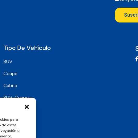
Suscr
Tipo De Vehículo
SUV
Coupe
Cabrio
SUV-Coupe
Berlina
ookies para
Compacto
o de estas
avegación o
miento,