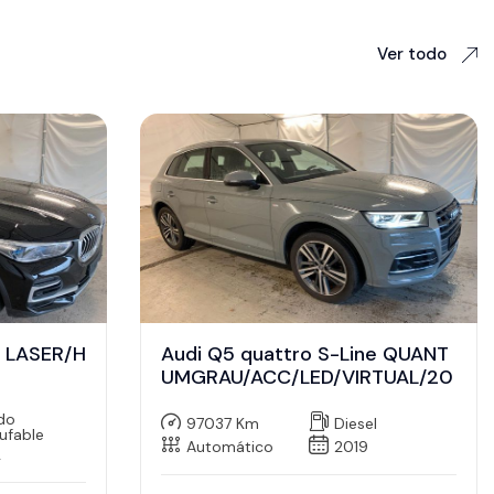
Ver todo
e LASER/H
Audi Q5 quattro S-Line QUANT
UMGRAU/ACC/LED/VIRTUAL/20
ido
97037 Km
Diesel
ufable
Automático
2019
2