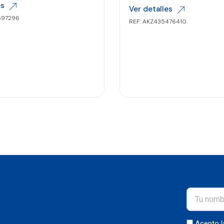
es
Ver detalles
597296
REF: AKZ435476410
Acepto 