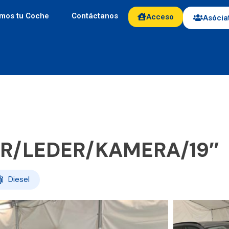
mos tu Coche
Contáctanos
Acceso
Asócia
ER/LEDER/KAMERA/19″
Diesel