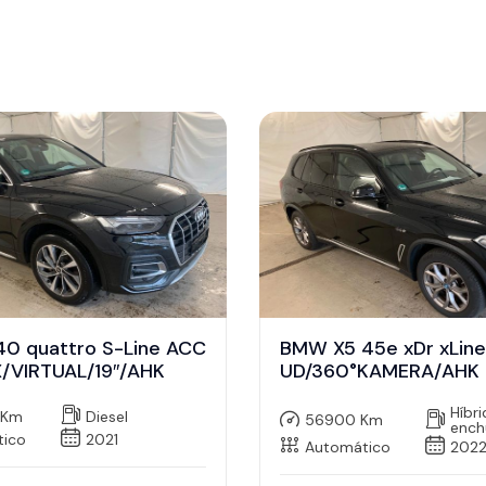
40 quattro S-Line ACC
BMW X5 45e xDr xLin
/VIRTUAL/19″/AHK
UD/360°KAMERA/AHK
Híbr
 Km
Diesel
56900 Km
ench
tico
2021
Automático
202