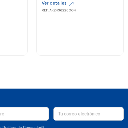
Ver detalles
REF: AKZ436226004
la
Política de Privacidad*
.