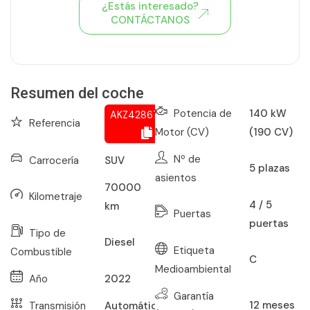
¿Estás interesado?
CONTÁCTANOS
Ver todo el stock de coches
Resumen del coche
Potencia de
140 kW
AKZ428677852
Referencia
Motor (CV)
(190 CV)
Nº de
Carrocería
SUV
5
plazas
asientos
70000
Kilometraje
4 / 5
km
Puertas
puertas
Tipo de
Diesel
Etiqueta
Combustible
C
Medioambiental
Año
2022
Garantía
12
meses
Transmisión
Automático