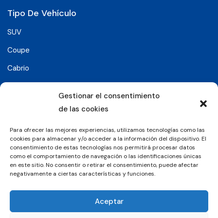
Tipo De Vehículo
SUV
Coupe
Cabrio
SUV-Coupe
Gestionar el consentimiento
Berlina
de las cookies
Compacto
Para ofrecer las mejores experiencias, utilizamos tecnologías como las
cookies para almacenar y/o acceder a la información del dispositivo. El
consentimiento de estas tecnologías nos permitirá procesar datos
Síguenos en:
como el comportamiento de navegación o las identificaciones únicas
en este sitio. No consentir o retirar el consentimiento, puede afectar
negativamente a ciertas características y funciones.
© 2026 Grupo Luxury Cars. Todos los derechos
Aceptar
reservados.