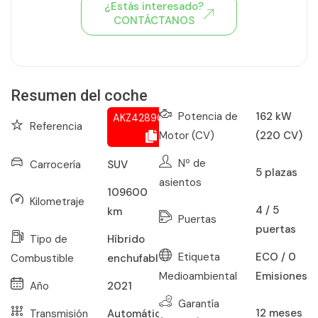
¿Estás interesado?
CONTÁCTANOS
Ver todo el stock de coches
Resumen del coche
Potencia de
162 kW
AKZ428908032
Referencia
Motor (CV)
(220 CV)
Nº de
Carrocería
SUV
5
plazas
asientos
109600
Kilometraje
4 / 5
km
Puertas
puertas
Tipo de
Híbrido
Etiqueta
ECO / 0
Combustible
enchufable
Medioambiental
Emisiones
Año
2021
Garantía
12
meses
Transmisión
Automático