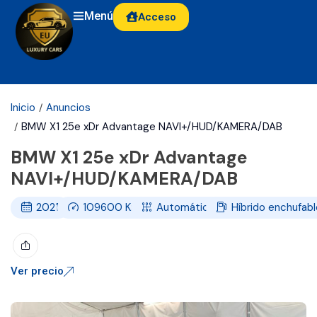
Menú
Acceso
Inicio
Anuncios
BMW X1 25e xDr Advantage NAVI+/HUD/KAMERA/DAB
BMW X1 25e xDr Advantage
NAVI+/HUD/KAMERA/DAB
2021
109600
Km
Automático
Híbrido enchufab
Ver precio