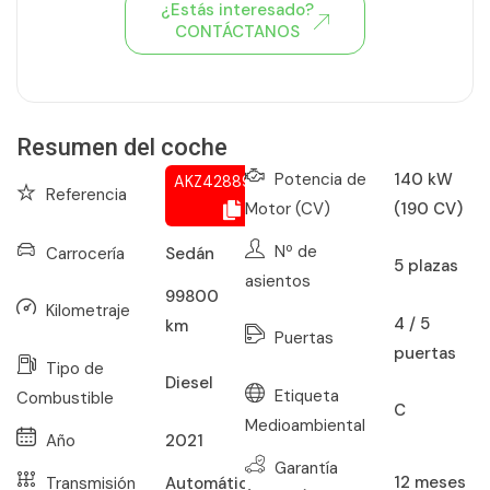
¿Estás interesado?
CONTÁCTANOS
Ver todo el stock de coches
Resumen del coche
Potencia de
140 kW
AKZ428890582
Referencia
Motor (CV)
(190 CV)
Nº de
Carrocería
Sedán
5
plazas
asientos
99800
Kilometraje
4 / 5
km
Puertas
puertas
Tipo de
Diesel
Etiqueta
Combustible
C
Medioambiental
Año
2021
Garantía
12
meses
Transmisión
Automático