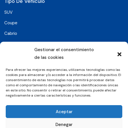
Tipo De Vehículo
SUV
Coupe
Cabrio
SUV-Coupe
Gestionar el consentimiento
Berlina
de las cookies
Compacto
Para ofrecer las mejores experiencias, utilizamos tecnologías como las
cookies para almacenar y/o acceder a la información del dispositivo. El
consentimiento de estas tecnologías nos permitirá procesar datos
Síguenos en:
como el comportamiento de navegación o las identificaciones únicas
en este sitio. No consentir o retirar el consentimiento, puede afectar
negativamente a ciertas características y funciones.
© 2026 Grupo Luxury Cars. Todos los derechos
Aceptar
reservados.
Denegar
Aviso Legal
Política de Privacidad
Política de Cookies