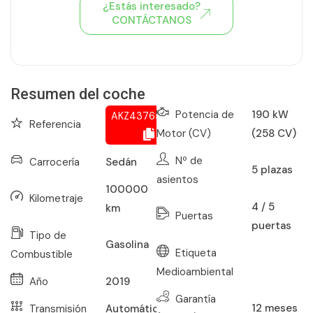
¿Estás interesado?
CONTÁCTANOS
Ver todo el stock de coches
Resumen del coche
Potencia de
190 kW
AKZ437657206
Referencia
Motor (CV)
(258 CV)
Nº de
Carrocería
Sedán
5
plazas
asientos
100000
Kilometraje
4 / 5
km
Puertas
puertas
Tipo de
Gasolina
Etiqueta
Combustible
Medioambiental
Año
2019
Garantía
12
meses
Transmisión
Automático