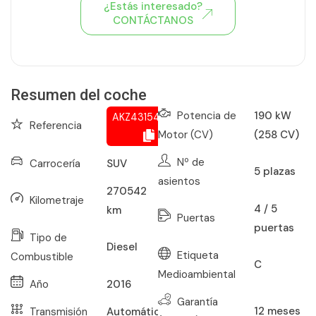
¿Estás interesado?
CONTÁCTANOS
Ver todo el stock de coches
Resumen del coche
Potencia de
190 kW
AKZ431547450
Referencia
Motor (CV)
(258 CV)
Nº de
Carrocería
SUV
5
plazas
asientos
270542
Kilometraje
4 / 5
km
Puertas
puertas
Tipo de
Diesel
Etiqueta
Combustible
C
Medioambiental
Año
2016
Garantía
12
meses
Transmisión
Automático