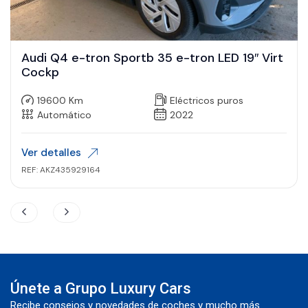
Audi Q4 e-tron Sportb 35 e-tron LED 19″ Virt
Cockp
19600 Km
Eléctricos puros
Automático
2022
Ver detalles
REF: AKZ435929164
Únete a Grupo Luxury Cars
Recibe consejos y novedades de coches y mucho más.