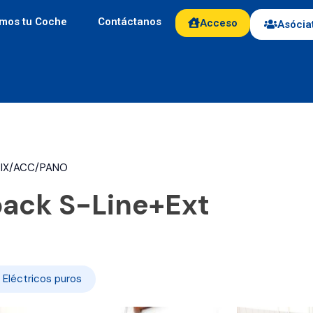
mos tu Coche
Contáctanos
Acceso
Asócia
TRIX/ACC/PANO
back S-Line+Ext
Eléctricos puros