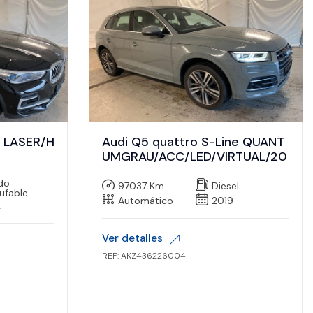
e LASER/H
Audi Q5 quattro S-Line QUANT
UMGRAU/ACC/LED/VIRTUAL/20
ido
97037 Km
Diesel
ufable
Automático
2019
2
Ver detalles
REF: AKZ436226004