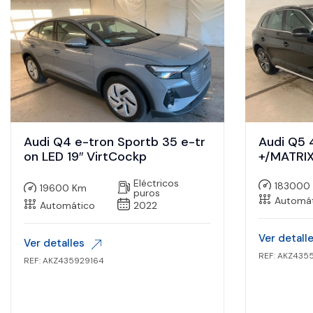
Audi Q4 e-tron Sportb 35 e-tr
Audi Q5 
on LED 19″ VirtCockp
+/MATRIX
Eléctricos
183000
19600 Km
puros
Automá
Automático
2022
Ver detall
Ver detalles
REF: AKZ435
REF: AKZ435929164