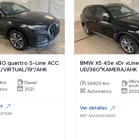
40 quattro S-Line ACC
BMW X5 45e xDr xLin
/VIRTUAL/19″/AHK
UD/360°KAMERA/AHK
Híbr
 Km
Diesel
56900 Km
ench
tico
2021
Automático
202
es
Ver detalles
597296
REF: AKZ435476410