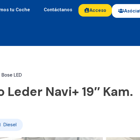
mos tu Coche
Contáctanos
Acceso
Asócia
. Bose LED
o Leder Navi+ 19″ Kam.
Diesel