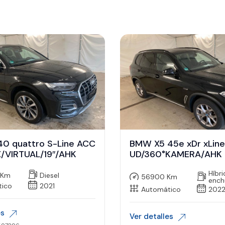
40 quattro S-Line ACC
BMW X5 45e xDr xLin
/VIRTUAL/19″/AHK
UD/360°KAMERA/AHK
Híbr
 Km
Diesel
56900 Km
ench
tico
2021
Automático
202
es
Ver detalles