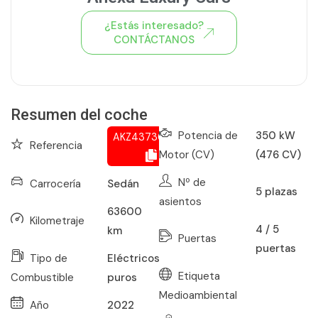
¿Estás interesado?
CONTÁCTANOS
Ver todo el stock de coches
Resumen del coche
Potencia de
350 kW
AKZ437302966
Referencia
Motor (CV)
(476 CV)
Nº de
Carrocería
Sedán
5
plazas
asientos
63600
Kilometraje
4 / 5
km
Puertas
puertas
Tipo de
Eléctricos
Etiqueta
Combustible
puros
Medioambiental
Año
2022