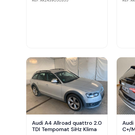
REF: AKZ439050355
REF: 
Audi A4 Allroad quattro 2.0
Audi
TDI Tempomat SiHz Klima
C+/M