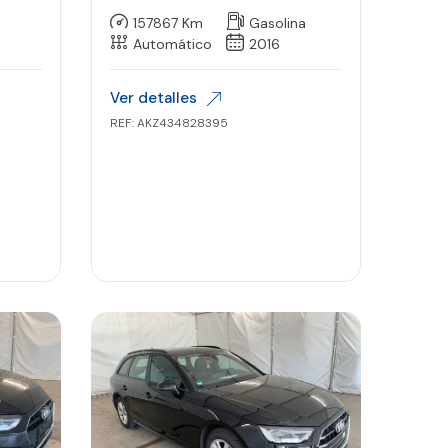
27
157867 Km
Gasolina
Automático
2016
Ver detalles
REF: AKZ434828395