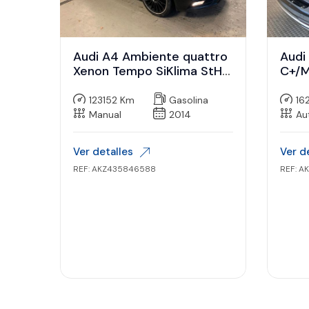
Audi A4 Ambiente quattro
Audi
Xenon Tempo SiKlima StHz
C+/M
Nav
7″
123152 Km
Gasolina
16
Manual
2014
Au
Ver detalles
Ver d
REF: AKZ435846588
REF: A