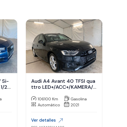
 Si-
Audi A4 Avant 40 TFSI qua
 1/20
ttro LED+/ACC+/KAMERA/1
7″
a
106100 Km
Gasolina
Automático
2021
Ver detalles