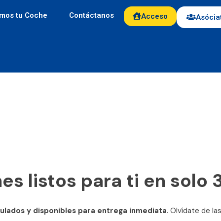
mos tu Coche
Contáctanos
Acceso
Asócia
s listos para ti en solo 3
culados y disponibles para entrega inmediata
. Olvídate de la