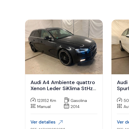
Audi A4 Ambiente quattro
Audi
Xenon Leder SiKlima StHz
SpurP
Nav
z
123152 Km
Gasolina
50
Manual
2014
Au
Ver detalles
Ver d