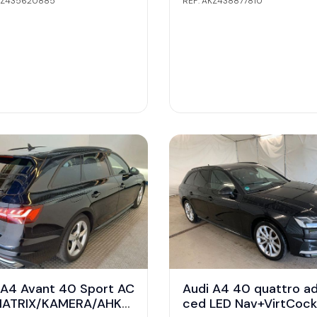
AKZ435620885
REF: AKZ438877810
 A4 Avant 40 Sport AC
Audi A4 40 quattro a
ATRIX/KAMERA/AHK/1
ced LED Nav+VirtCoc