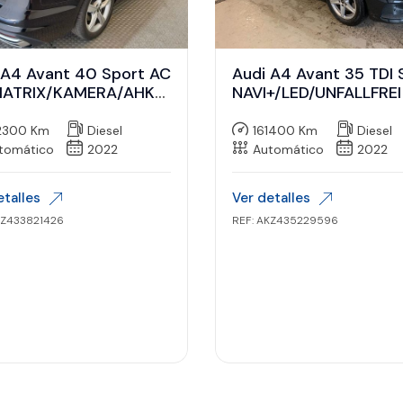
 A4 Avant 40 Sport AC
Audi A4 Avant 35 TDI 
ATRIX/KAMERA/AHK/1
NAVI+/LED/UNFALLFREI
2300 Km
Diesel
161400 Km
Diesel
tomático
2022
Automático
2022
etalles
Ver detalles
KZ433821426
REF: AKZ435229596