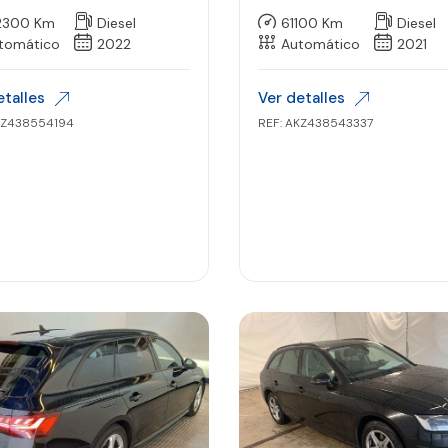
C+Kam
2300 Km
Diesel
61100 Km
Diesel
tomático
2022
Automático
2021
etalles
Ver detalles
KZ438554194
REF: AKZ438543337