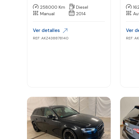
7″
258000 Km
Diesel
16
Manual
2014
Au
Ver detalles
Ver d
REF: AKZ438878140
REF: A