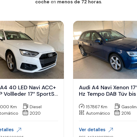
coche
en
menos de 72 horas
.
 A4 40 LED Navi ACC+
Audi A4 Navi Xenon 17″
 Vollleder 17″ SportSit
Hz Tempo DAB Tüv bis
27
000 Km
Diesel
157867 Km
Gasolin
tomático
2020
Automático
2016
etalles
Ver detalles