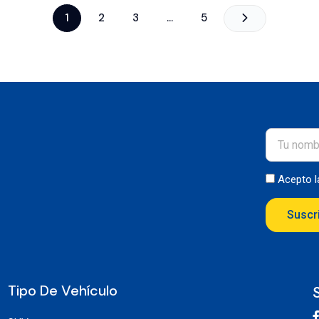
1
2
3
…
5
Acepto 
Suscr
Tipo De Vehículo