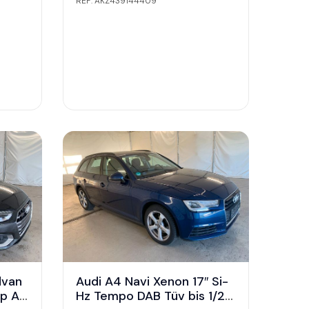
REF: AKZ439144409
dvan
Audi A4 Navi Xenon 17″ Si-
kp AC
Hz Tempo DAB Tüv bis 1/20