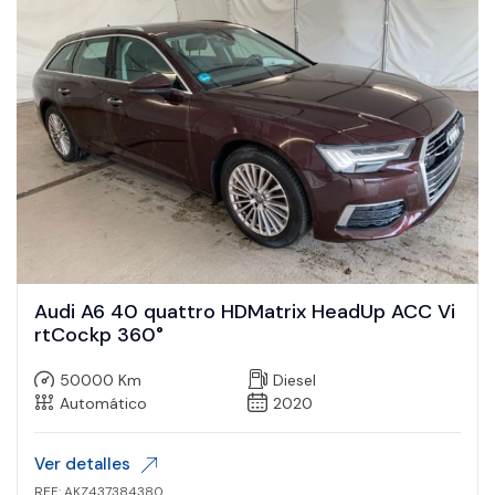
Audi A6 40 quattro HDMatrix HeadUp ACC Vi
rtCockp 360°
50000 Km
Diesel
Automático
2020
Ver detalles
REF: AKZ437384380