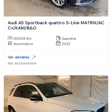
Audi A5 Sportback quattro S-Line MATRIX/AC
C+/KAM/B&O
135033 Km
Gasolina
Automático
2022
Ver detalles
REF: AKZ438369516