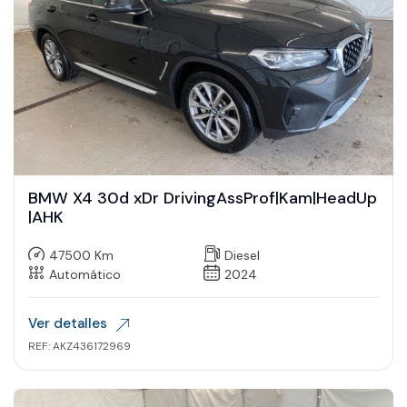
BMW X4 30d xDr DrivingAssProf|Kam|HeadUp
|AHK
47500 Km
Diesel
Automático
2024
Ver detalles
REF: AKZ436172969