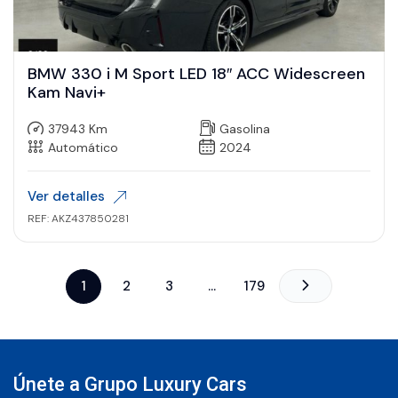
BMW 330 i M Sport LED 18″ ACC Widescreen
Kam Navi+
37943 Km
Gasolina
Automático
2024
Ver detalles
REF: AKZ437850281
1
2
3
…
179
Únete a Grupo Luxury Cars