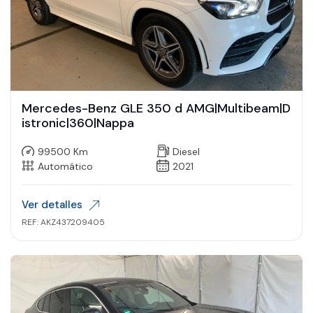
Mercedes-Benz GLE 350 d AMG|Multibeam|D
istronic|360|Nappa
99500 Km
Diesel
Automático
2021
Ver detalles
REF: AKZ437209405