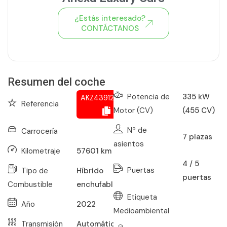
¿Estás interesado?
CONTÁCTANOS
Ver todo el stock de coches
Resumen del coche
Potencia de
335 kW
AKZ439123078
Referencia
Motor (CV)
(455 CV)
Nº de
Carrocería
7
plazas
asientos
Kilometraje
57601
km
4 / 5
Puertas
Tipo de
Híbrido
puertas
Combustible
enchufable
Etiqueta
Año
2022
Medioambiental
Transmisión
Automático