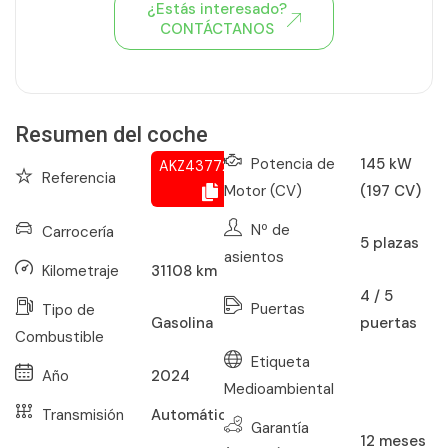
¿Estás interesado?
CONTÁCTANOS
Ver todo el stock de coches
Resumen del coche
Potencia de
145 kW
AKZ437721868
Referencia
Motor (CV)
(197 CV)
Nº de
Carrocería
5
plazas
asientos
Kilometraje
31108
km
4 / 5
Puertas
Tipo de
puertas
Gasolina
Combustible
Etiqueta
Año
2024
Medioambiental
Transmisión
Automático
Garantía
12
meses