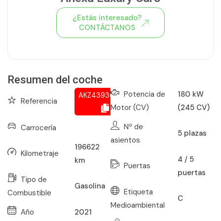
¿Estás interesado?
CONTÁCTANOS
Ver todo el stock de coches
Resumen del coche
Potencia de
180 kW
AKZ439369397
Referencia
Motor (CV)
(245 CV)
Nº de
Carrocería
5
plazas
asientos
196622
Kilometraje
4 / 5
km
Puertas
puertas
Tipo de
Gasolina
Etiqueta
Combustible
C
Medioambiental
Año
2021