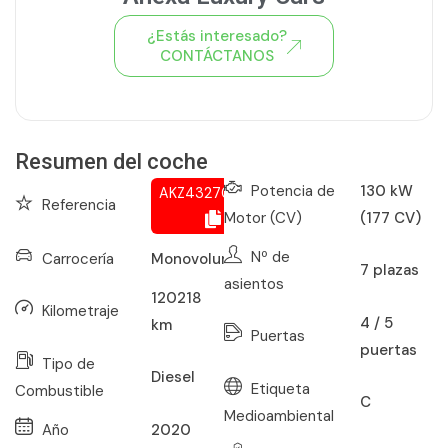
¿Estás interesado?
CONTÁCTANOS
Ver todo el stock de coches
Resumen del coche
Potencia de
130 kW
AKZ432706650
Referencia
Motor (CV)
(177 CV)
Nº de
Carrocería
Monovolumen
7
plazas
asientos
120218
Kilometraje
4 / 5
km
Puertas
puertas
Tipo de
Diesel
Etiqueta
Combustible
C
Medioambiental
Año
2020