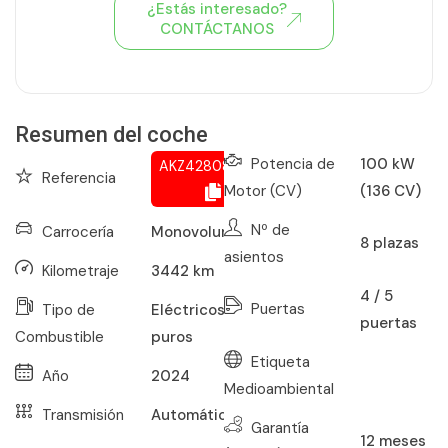
¿Estás interesado?
CONTÁCTANOS
Ver todo el stock de coches
Resumen del coche
Potencia de
100 kW
AKZ428080657
Referencia
Motor (CV)
(136 CV)
Nº de
Carrocería
Monovolumen
8
plazas
asientos
Kilometraje
3442
km
4 / 5
Puertas
Tipo de
Eléctricos
puertas
Combustible
puros
Etiqueta
Año
2024
Medioambiental
Transmisión
Automático
Garantía
12
meses