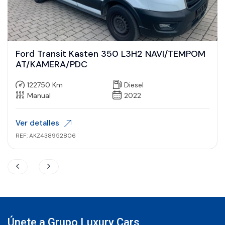
Ford Transit Kasten 350 L3H2 NAVI/TEMPOM
AT/KAMERA/PDC
122750 Km
Diesel
Manual
2022
Ver detalles
REF: AKZ438952806
Únete a Grupo Luxury Cars