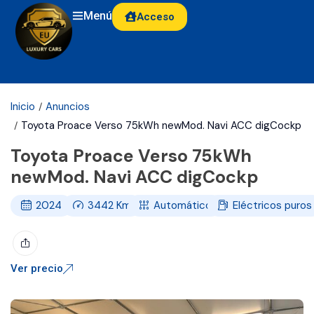
Menú
Acceso
Inicio
Anuncios
Toyota Proace Verso 75kWh newMod. Navi ACC digCockp
Toyota Proace Verso 75kWh
newMod. Navi ACC digCockp
2024
3442
Km
Automático
Eléctricos puros
Ver precio