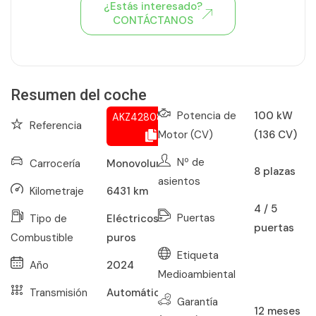
¿Estás interesado?
CONTÁCTANOS
Ver todo el stock de coches
Resumen del coche
Potencia de
100 kW
AKZ428080334
Referencia
Motor (CV)
(136 CV)
Nº de
Carrocería
Monovolumen
8
plazas
asientos
Kilometraje
6431
km
4 / 5
Puertas
Tipo de
Eléctricos
puertas
Combustible
puros
Etiqueta
Año
2024
Medioambiental
Transmisión
Automático
Garantía
12
meses