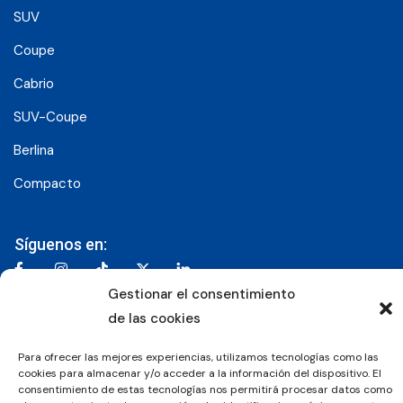
SUV
Coupe
Cabrio
SUV-Coupe
Berlina
Compacto
Síguenos en:
Gestionar el consentimiento
de las cookies
© 2026 Grupo Luxury Cars. Todos los derechos
reservados.
Para ofrecer las mejores experiencias, utilizamos tecnologías como las
cookies para almacenar y/o acceder a la información del dispositivo. El
Aviso Legal
Política de Privacidad
Política de Cookies
consentimiento de estas tecnologías nos permitirá procesar datos como