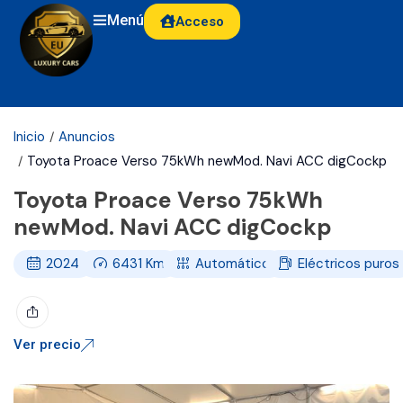
Menú
Acceso
Inicio
Anuncios
Toyota Proace Verso 75kWh newMod. Navi ACC digCockp
Toyota Proace Verso 75kWh
newMod. Navi ACC digCockp
2024
6431
Km
Automático
Eléctricos puros
Ver precio