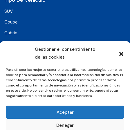
SUV
Coupe
Cabrio
SUV-Coupe
Gestionar el consentimiento
Berlina
de las cookies
Compacto
Para ofrecer las mejores experiencias, utilizamos tecnologías como las
cookies para almacenar y/o acceder a la información del dispositivo. El
consentimiento de estas tecnologías nos permitirá procesar datos
Síguenos en:
como el comportamiento de navegación o las identificaciones únicas
en este sitio. No consentir o retirar el consentimiento, puede afectar
negativamente a ciertas características y funciones.
© 2026 Grupo Luxury Cars. Todos los derechos
Aceptar
reservados.
Denegar
Aviso Legal
Política de Privacidad
Política de Cookies