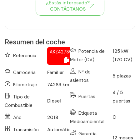
¿Estás interesado?
CONTÁCTANOS
Ver todo el stock de coches
Resumen del coche
Potencia de
125 kW
AKZ427395386
Referencia
Motor (CV)
(170 CV)
Nº de
Carrocería
Familiar
5
plazas
asientos
Kilometraje
74289
km
4 / 5
Puertas
Tipo de
puertas
Diesel
Combustible
Etiqueta
C
Año
2018
Medioambiental
Transmisión
Automático
Garantía
12
meses