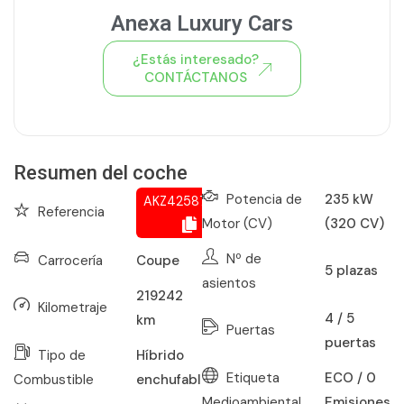
Anexa Luxury Cars
¿Estás interesado?
CONTÁCTANOS
Ver todo el stock de coches
Resumen del coche
Potencia de
235 kW
AKZ425871637
Referencia
Motor (CV)
(320 CV)
Nº de
Carrocería
Coupe
5
plazas
asientos
219242
Kilometraje
4 / 5
km
Puertas
puertas
Tipo de
Híbrido
Etiqueta
ECO / 0
Combustible
enchufable
Medioambiental
Emisiones