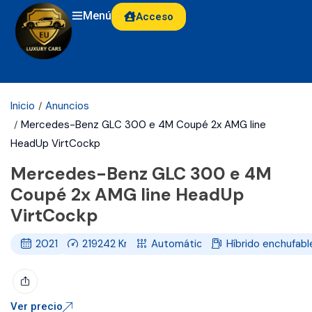
Menú
Acceso
Inicio
Anuncios
Mercedes-Benz GLC 300 e 4M Coupé 2x AMG line
HeadUp VirtCockp
Mercedes-Benz GLC 300 e 4M
Coupé 2x AMG line HeadUp
VirtCockp
2021
219242
Km
Automático
Híbrido enchufabl
Ver precio