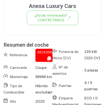
Anexa Luxury Cars
¿Estás interesado?
CONTÁCTANOS
Ver todo el stock de coches
Resumen del coche
Potencia de
235 kW
AKZ426917798
Referencia
Motor (CV)
(320 CV)
Nº de
Carrocería
Coupe
5
plazas
asientos
Kilometraje
99998
km
4 / 5
Puertas
Tipo de
Híbrido
puertas
Combustible
enchufable
Etiqueta
ECO / 0
Año
2020
Medioambiental
Emisiones