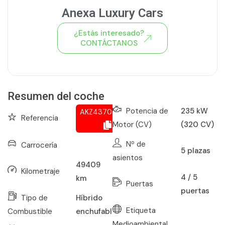
Anexa Luxury Cars
¿Estás interesado?
CONTÁCTANOS
Ver todo el stock de coches
Resumen del coche
Potencia de
235 kW
AKZ437037050
Referencia
Motor (CV)
(320 CV)
Nº de
Carrocería
5
plazas
asientos
49409
Kilometraje
4 / 5
km
Puertas
puertas
Tipo de
Híbrido
Etiqueta
Combustible
enchufable
Medioambiental