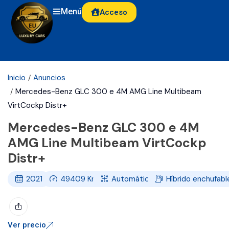
Menú
Acceso
Inicio
Anuncios
Mercedes-Benz GLC 300 e 4M AMG Line Multibeam
VirtCockp Distr+
Mercedes-Benz GLC 300 e 4M
AMG Line Multibeam VirtCockp
Distr+
2021
49409
Km
Automático
Híbrido enchufabl
Ver precio