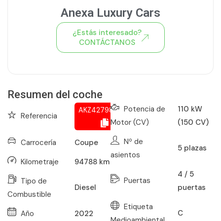
Anexa Luxury Cars
¿Estás interesado?
CONTÁCTANOS
Ver todo el stock de coches
Resumen del coche
Potencia de
110 kW
AKZ427980272
Referencia
Motor (CV)
(150 CV)
Nº de
Carrocería
Coupe
5
plazas
asientos
Kilometraje
94788
km
4 / 5
Puertas
Tipo de
puertas
Diesel
Combustible
Etiqueta
C
Año
2022
Medioambiental