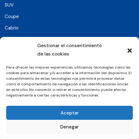
SUV
Coupe
Cabrio
SUV-Coupe
Gestionar el consentimiento
Berlina
de las cookies
Compacto
Para ofrecer las mejores experiencias, utilizamos tecnologías como las
cookies para almacenar y/o acceder a la información del dispositivo. El
consentimiento de estas tecnologías nos permitirá procesar datos
Síguenos en:
como el comportamiento de navegación o las identificaciones únicas
en este sitio. No consentir o retirar el consentimiento, puede afectar
negativamente a ciertas características y funciones.
© 2026 Grupo Luxury Cars. Todos los derechos
Aceptar
reservados.
Denegar
Aviso Legal
Política de Privacidad
Política de Cookies