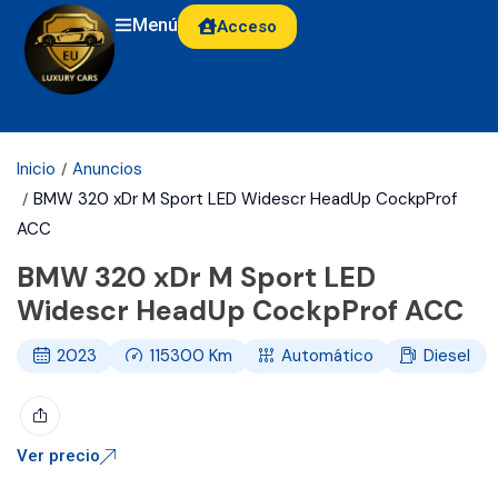
Menú
Acceso
Inicio
Anuncios
BMW 320 xDr M Sport LED Widescr HeadUp CockpProf
ACC
BMW 320 xDr M Sport LED
Widescr HeadUp CockpProf ACC
2023
115300
Km
Automático
Diesel
Ver precio