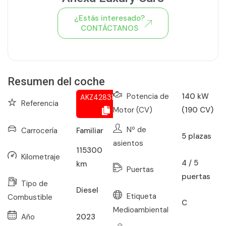
¿Estás interesado?
CONTÁCTANOS
Ver todo el stock de coches
Resumen del coche
Potencia de
140 kW
AKZ428313208
Referencia
Motor (CV)
(190 CV)
Nº de
Carrocería
Familiar
5
plazas
asientos
115300
Kilometraje
4 / 5
km
Puertas
puertas
Tipo de
Diesel
Etiqueta
Combustible
C
Medioambiental
Año
2023