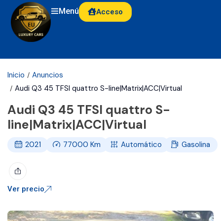
Menú
Acceso
Inicio
Anuncios
Audi Q3 45 TFSI quattro S-line|Matrix|ACC|Virtual
Audi Q3 45 TFSI quattro S-
line|Matrix|ACC|Virtual
2021
77000
Km
Automático
Gasolina
Ver precio