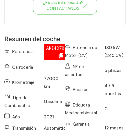
¿Estás interesado?
CONTÁCTANOS
Ver todo el stock de coches
Resumen del coche
Potencia de
180 kW
AKZ437852016
Referencia
Motor (CV)
(245 CV)
Nº de
Carrocería
5
plazas
asientos
77000
Kilometraje
4 / 5
km
Puertas
puertas
Tipo de
Gasolina
Etiqueta
Combustible
C
Medioambiental
Año
2021
Garantía
12
meses
Transmisión
Automático