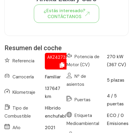
¿Estás interesado?
CONTÁCTANOS
Ver todo el stock de coches
Resumen del coche
Potencia de
270 kW
AKZ427322136
Referencia
Motor (CV)
(367 CV)
Nº de
Carrocería
Familiar
5
plazas
asientos
137647
Kilometraje
4 / 5
km
Puertas
puertas
Tipo de
Híbrido
Etiqueta
ECO / 0
Combustible
enchufable
Medioambiental
Emisiones
Año
2021